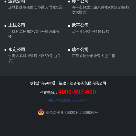
连城公司
漳平公司
连城县莲峰镇西安小区37号楼3层
漳平市解放北路东兴楼A栋202室(邮
政大楼旁)
上杭公司
武平公司
上杭县二环东路73-1号律通商务
武平县公园1号1幢12层
楼
永定公司
瑞金公司
永定区凤城街道店上路69号（门
江西省瑞金市金鹭大厦二楼
店）
版权所有@律通（福建）法务咨询集团有限公司
4000-597-600
咨询热线：
闽ICP备2024073353号-1
闽公网安备 35020302036926号