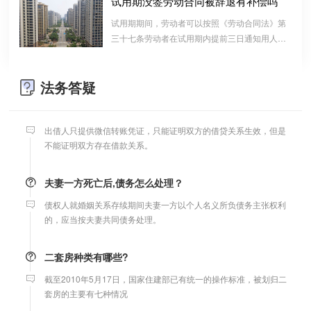
试用期没签劳动合同被辞退有补偿吗
算的一种结算依据，它实际上是双方对过往经济
试用期期间，劳动者可以按照《劳动合同法》第
支票有效期
往来的结算，仅是代表一种纯粹的债权债务关系
三十七条劳动者在试用期内提前三日通知用人单
并不代表借款合同关系。因此借款时宜写“借
支票有效期是10天，法定节假日可以顺延。
位，可以解除劳动合同的规定解除与用工单位的
条”而不宜写“欠条”以省去诉讼中解释“欠”款原
劳动关系，而无需任何理由。
因、用途的举证责任。
法务答疑
微信转账凭证能证明存在借款关系吗？
出借人只提供微信转账凭证，只能证明双方的借贷关系生效，但是
不能证明双方存在借款关系。
夫妻一方死亡后,债务怎么处理？
债权人就婚姻关系存续期间夫妻一方以个人名义所负债务主张权利
的，应当按夫妻共同债务处理。
二套房种类有哪些?
截至2010年5月17日，国家住建部已有统一的操作标准，被划归二
套房的主要有七种情况