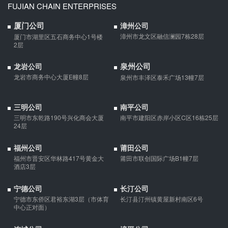
FUJIAN CHAIN ENTERPRISES
支票有效期是10天，法定节假日可以顺延。
厦门公司
漳州公司
漳州市龙文区融信澜园7栋28层
厦门市湖里区五石商务中心1号楼
2层
微信转账凭证能证明存在借款关系吗？
泉州公司
龙岩公司
出借人只提供微信转账凭证，只能证明双方的借贷关系生效，但是
龙岩市商务中心大厦E幢8层
泉州市丰泽区泰禾广场13幢7层
不能证明双方存在借款关系。
三明公司
南平公司
夫妻一方死亡后,债务怎么处理？
三明市东乾路190号兴化商会大厦
南平市建阳区赤岸小区C区16栋25层
债权人就婚姻关系存续期间夫妻一方以个人名义所负债务主张权利
24层
的，应当按夫妻共同债务处理。
福州公司
莆田公司
福州市晋安区华林路417号黄金大
莆田市联创国际广场B1幢7层
酒店3层
宁德公司
长汀公司
宁德市东侨区君裕东湖3层（市体育
长汀县汀州镇黄屋新村南区6号
中心正对面）