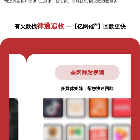
为近万家客户提供 “正规化、合法化、高科技化”的欠款追收服务
律通追收
®
有欠款找
—【亿网催
】回款更快
全网群发视频
多媒体矩阵，帮您快速回款