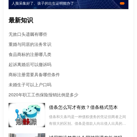
人脸采集好了、孩子的出生证明能办了
最新知识
无效口头遗嘱有哪些
重婚与同居的法务常识
微信转账凭证能证明存在借款关系吗？
食品商标的注册哪几类
出借人只提供微信转账凭证，只能证明双方的借贷关系生效，但是
起诉离婚后可以撤诉吗
不能证明双方存在借款关系。
商标注册需要具备哪些条件
婚前协议
未婚生子可以上户口吗
婚前协议的主要目的是对双方各自的财产和债务范围以及权利归属
2020年职工工伤保险报销比例是多少
等问题实现作出约定，以免将来离婚或一方死亡是产生争议。
借条怎么写才有效？借条格式范本
婚内财产公证在哪边公证处申请
借条和欠条均是一种债权债务的凭证但两者之间
有很大的区别。借条是借款人向出借人出具的借
夫妻财产约定协议公证由当事人一方的住所地或协议签订地公证处
款书面凭证，它证明双方建立了一种借款合同关
受理。
系，而欠条是双方基于以前的经济往来而进行结