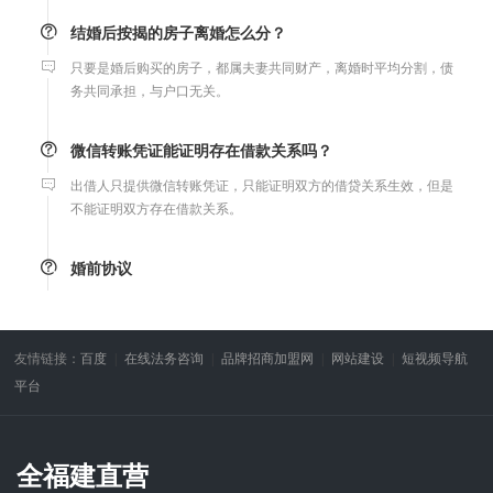
结婚后按揭的房子离婚怎么分？
只要是婚后购买的房子，都属夫妻共同财产，离婚时平均分割，债
务共同承担，与户口无关。
微信转账凭证能证明存在借款关系吗？
出借人只提供微信转账凭证，只能证明双方的借贷关系生效，但是
不能证明双方存在借款关系。
婚前协议
婚前协议的主要目的是对双方各自的财产和债务范围以及权利归属
等问题实现作出约定，以免将来离婚或一方死亡是产生争议。
友情链接：
百度
在线法务咨询
品牌招商加盟网
网站建设
短视频导航
婚内财产公证在哪边公证处申请
平台
夫妻财产约定协议公证由当事人一方的住所地或协议签订地公证处
受理。
全福建直营
支票有效期