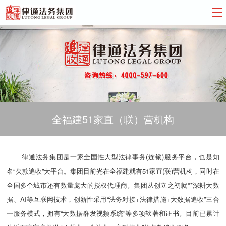
全福建51家直（联）营机构
律通法务集团是一家全国性大型法律事务(连锁)服务平台，也是知
名“欠款追收”大平台。集团目前光在全福建就有51家直(联)营机构，同时在
全国多个城市还有数量庞大的授权代理商。集团从创立之初就**深耕大数
据、AI等互联网技术，创新性采用“法务对接+法律措施+大数据追收”三合
一服务模式，拥有“大数据群发视频系统”等多项软著和证书。目前已累计