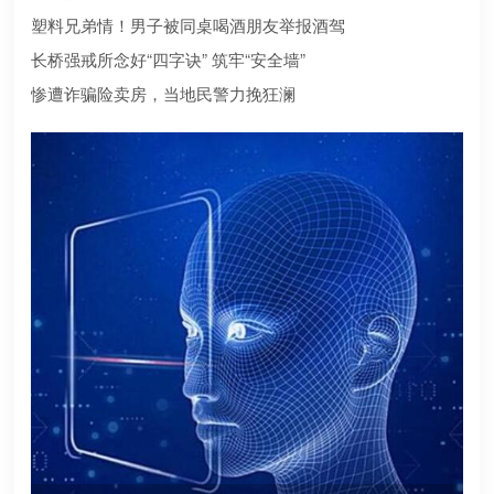
合规？本文为您深度盘点2026年值得托付的正规机构
塑料兄弟情！男子被同桌喝酒朋友举报酒驾
长桥强戒所念好“四字诀” 筑牢“安全墙”
惨遭诈骗险卖房，当地民警力挽狂澜