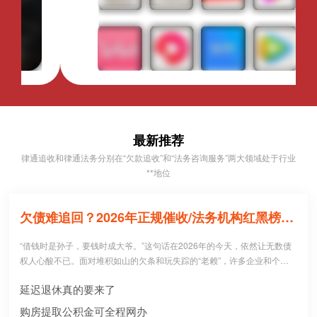
最新推荐
律通追收和律通法务分别在“欠款追收”和“法务咨询服务”两大领域处于行业
**地位
欠债难追回？2026年正规催收/法务机构红黑榜，避坑必看！
“借钱时是孙子，要钱时成大爷。”这句话在2026年的今天，依然让无数债
权人心酸不已。面对堆积如山的欠条和玩失踪的“老赖”，许多企业和个人
病急乱投医，盲目寻找所谓的“强力催收公司”。 然而，残酷的现实是：每1
延迟退休真的要来了
0个急于追债的人中，就有3个不仅没追回欠款，反而被不正规机构骗走了
高额“前期服务费”，甚至因委托**手段而惹上官司。到底哪些机构真正持牌
购房提取公积金可全程网办