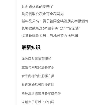
人病急乱投医，盲目寻找所谓的“强力催收公司”。 然而，残酷的现
延迟退休真的要来了
是：每10个急于追债的人中，就有3个不仅没追回欠款，反而被不
机构骗走了高额“前期服务费”，甚至因委托**手段而惹上官司。到底
购房提取公积金可全程网办
机构真正持牌合规？本文为您深度盘点2026年值得托付的正规机构
塑料兄弟情！男子被同桌喝酒朋友举报酒驾
长桥强戒所念好“四字诀” 筑牢“安全墙”
惨遭诈骗险卖房，当地民警力挽狂澜
最新知识
无效口头遗嘱有哪些
重婚与同居的法务常识
食品商标的注册哪几类
起诉离婚后可以撤诉吗
商标注册需要具备哪些条件
未婚生子可以上户口吗