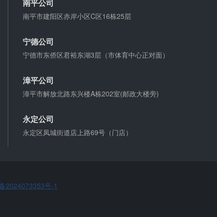
南平公司
出借人只提供微信转账凭证，只能证明双方的借贷关
南平市建阳区赤岸小区C区16栋25层
系生效，但是不能证明双方存在借款关系。
宁德公司
夫妻一方死亡后,债务怎么处理？
宁德市东侨区君裕东湖3层（市体育中心正对面）
债权人就婚姻关系存续期间夫妻一方以个人名义所负
债务主张权利的，应当按夫妻共同债务处理。
漳平公司
漳平市解放北路东兴楼A栋202室(邮政大楼旁)
永定公司
永定区凤城街道店上路69号（门店）
备2024073353号-1