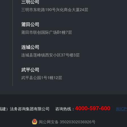
三明公司
三明市东乾路190号兴化商会大厦24层
莆田公司
莆田市联创国际广场B1幢7层
连城公司
连城县莲峰镇西安小区37号楼3层
武平公司
武平县公园1号1幢12层
4000-597-600
福建）法务咨询集团有限公司
咨询热线：
闽ICP
闽公网安备 35020302036926号