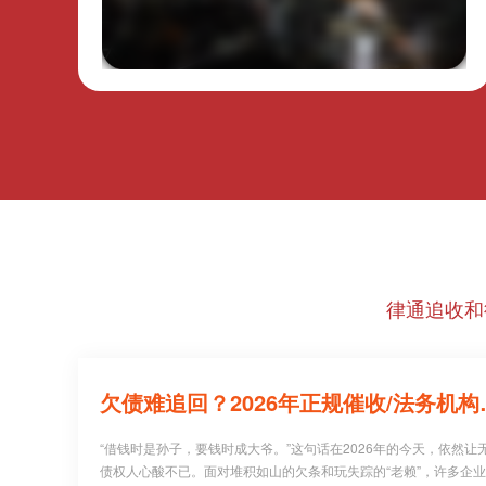
律通追收和
欠债难追回？20
“借钱时是孙子，要钱时成大爷。”这句话在2026年的今天，依然让
债权人心酸不已。面对堆积如山的欠条和玩失踪的“老赖”，许多企