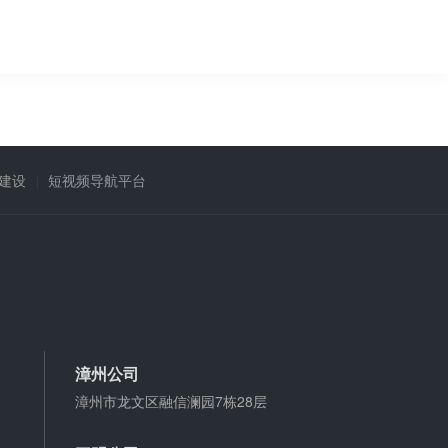
建设
短视频导航平台
漳州公司
漳州市龙文区融信澜园7栋28层