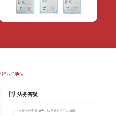
微信转账凭证能证明存在借款关系吗？
出借人只提供微信转账凭证，只能证明双方的借贷关
系生效，但是不能证明双方存在借款关系。
婚前协议
婚前协议的主要目的是对双方各自的财产和债务范围
以及权利归属等问题实现作出约定，以免将来离婚或
一方死亡是产生争议。
婚内财产公证在哪边公证处申请
行业**地位
夫妻财产约定协议公证由当事人一方的住所地或协议
签订地公证处受理。
法务答疑
支票有效期
支票有效期是10天，法定节假日可以顺延。