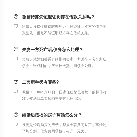
微信转账凭证能证明存在借款关系吗？
出借人只提供微信转账凭证，只能证明双方的借贷关
系生效，但是不能证明双方存在借款关系。
夫妻一方死亡后,债务怎么处理？
债权人就婚姻关系存续期间夫妻一方以个人名义所负
债务主张权利的，应当按夫妻共同债务处理。
二套房种类有哪些?
截至2010年5月17日，国家住建部已有统一的操作标
准，被划归二套房的主要有七种情况
结婚后按揭的房子离婚怎么分？
只要是婚后购买的房子，都属夫妻共同财产，离婚时
平均分割，债务共同承担，与户口无关。