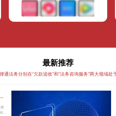
最新推荐
律通法务分别在“欠款追收”和“法务咨询服务”两大领域处于
26年正规催收/法务机构红黑榜，避坑必看！
无数
业和个