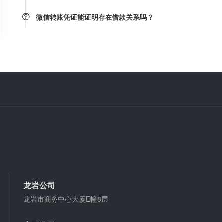
微信转账凭证能证明存在借款关系吗？
出借人只提供微信转账凭证，只能证明双方的借贷关
系生效，但是不能证明双方存在借款关系。
婚前协议
婚前协议的主要目的是对双方各自的财产和债务范围
以及权利归属等问题实现作出约定，以免将来离婚或
一方死亡是产生争议。
婚内财产公证在哪边公证处申请
夫妻财产约定协议公证由当事人一方的住所地或协议
签订地公证处受理。
支票有效期
支票有效期是10天，法定节假日可以顺延。
龙岩公司
龙岩市商务中心大厦E幢8层
微信转账凭证能证明存在借款关系吗？