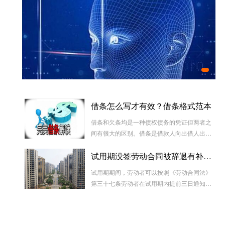
实
正规
哪些
借条怎么写才有效？借条格式范本
人脸采集好了、孩子的出生证明能办了
借条和欠条均是一种债权债务的凭证但两者之
间有很大的区别。借条是借款人向出借人出具
的借款书面凭证，它证明双方建立了一种借款
试用期没签劳动合同被辞退有补偿吗
合同关系，而欠条是双方基于以前的经济往来
而进行结算的一种结算依据，它实际上是双方
试用期期间，劳动者可以按照《劳动合同法》
对过往经济往来的结算，仅是代表一种纯粹的
第三十七条劳动者在试用期内提前三日通知用
债权债务关系并不代表借款合同关系。因此借
人单位，可以解除劳动合同的规定解除与用工
款时宜写“借条”而不宜写“欠条”以省去诉讼中解
单位的劳动关系，而无需任何理由。
释“欠”款原因、用途的举证责任。