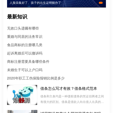
人脸采集好了、孩子的出生证明能办了
最新知识
无效口头遗嘱有哪些
重婚与同居的法务常识
食品商标的注册哪几类
起诉离婚后可以撤诉吗
商标注册需要具备哪些条件
未婚生子可以上户口吗
微信转账凭证能证明存在借款关系吗？
2020年职工工伤保险报销比例是多少
出借人只提供微信转账凭证，只能证明双方的借贷关系生效，但是
借条怎么写才有效？借条格式范本
不能证明双方存在借款关系。
借条和欠条均是一种债权债务的凭证但两者之间
有很大的区别。借条是借款人向出借人出具的借
婚前协议
款书面凭证，它证明双方建立了一种借款合同关
婚前协议的主要目的是对双方各自的财产和债务范围以及权利归属
系，而欠条是双方基于以前的经济往来而进行结