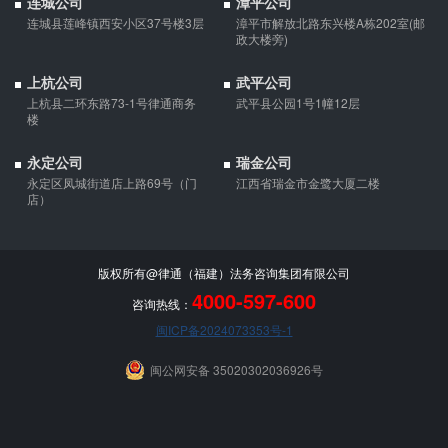
连城公司
漳平公司
连城县莲峰镇西安小区37号楼3层
漳平市解放北路东兴楼A栋202室(邮
政大楼旁)
上杭公司
武平公司
上杭县二环东路73-1号律通商务
武平县公园1号1幢12层
楼
永定公司
瑞金公司
永定区凤城街道店上路69号（门
江西省瑞金市金鹭大厦二楼
店）
版权所有@律通（福建）法务咨询集团有限公司
4000-597-600
咨询热线：
闽ICP备2024073353号-1
闽公网安备 35020302036926号