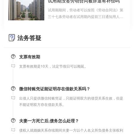
试用期没签劳动合同被辞退有补偿吗
等问题实现作出约定，以免将来离婚或一方死亡是产生争议。
算的一种结算依据，它实际上是双方对过往经济
试用期期间，劳动者可以按照《劳动合同法》第
往来的结算，仅是代表一种纯粹的债权债务关系
三十七条劳动者在试用期内提前三日通知用人单
并不代表借款合同关系。因此借款时宜写“借
婚内财产公证在哪边公证处申请
位，可以解除劳动合同的规定解除与用工单位的
条”而不宜写“欠条”以省去诉讼中解释“欠”款原
劳动关系，而无需任何理由。
夫妻财产约定协议公证由当事人一方的住所地或协议签订地公证处
因、用途的举证责任。
法务答疑
受理。
支票有效期
支票有效期是10天，法定节假日可以顺延。
微信转账凭证能证明存在借款关系吗？
出借人只提供微信转账凭证，只能证明双方的借贷关系生效，但是
不能证明双方存在借款关系。
夫妻一方死亡后,债务怎么处理？
债权人就婚姻关系存续期间夫妻一方以个人名义所负债务主张权利
的，应当按夫妻共同债务处理。