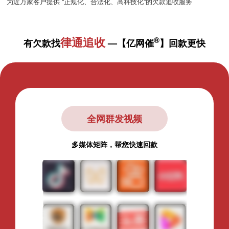
为近万家客户提供 “正规化、合法化、高科技化”的欠款追收服务
律通追收
®
有欠款找
—【亿网催
】回款更快
全网群发视频
多媒体矩阵，帮您快速回款