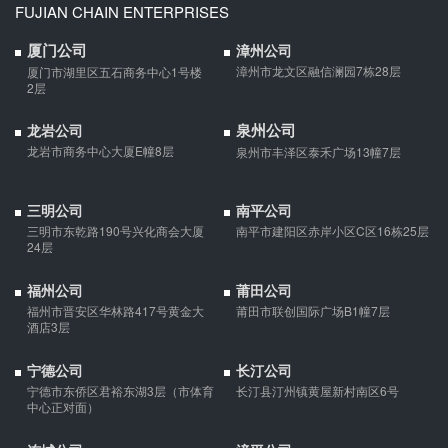
FUJIAN CHAIN ENTERPRISES
婚内财产公证在哪边公证处申请
厦门公司
漳州公司
夫妻财产约定协议公证由当事人一方的住所地或协议签订地公证处
漳州市龙文区融信澜园7栋28层
厦门市湖里区五石商务中心1号楼
受理。
2层
泉州公司
龙岩公司
支票有效期
龙岩市商务中心大厦E幢8层
泉州市丰泽区泰禾广场13幢7层
支票有效期是10天，法定节假日可以顺延。
三明公司
南平公司
三明市东乾路190号兴化商会大厦
南平市建阳区赤岸小区C区16栋25层
微信转账凭证能证明存在借款关系吗？
24层
出借人只提供微信转账凭证，只能证明双方的借贷关系生效，但是
福州公司
莆田公司
不能证明双方存在借款关系。
福州市晋安区华林路417号黄金大
莆田市联创国际广场B1幢7层
酒店3层
夫妻一方死亡后,债务怎么处理？
宁德公司
长汀公司
债权人就婚姻关系存续期间夫妻一方以个人名义所负债务主张权利
宁德市东侨区君裕东湖3层（市体育
长汀县汀州镇黄屋新村南区6号
的，应当按夫妻共同债务处理。
中心正对面）