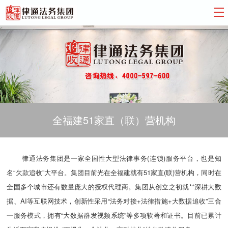
全福建51家直（联）营机构
律通法务集团是一家全国性大型法律事务(连锁)服务平台，也是知
名“欠款追收”大平台。集团目前光在全福建就有51家直(联)营机构，同时在
全国多个城市还有数量庞大的授权代理商。集团从创立之初就**深耕大数
据、AI等互联网技术，创新性采用“法务对接+法律措施+大数据追收”三合
一服务模式，拥有“大数据群发视频系统”等多项软著和证书。目前已累计