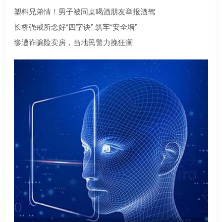
合规？本文为您深度盘点2026年值得托付的正规机构
塑料兄弟情！男子被同桌喝酒朋友举报酒驾
长桥强戒所念好“四字诀” 筑牢“安全墙”
惨遭诈骗险卖房，当地民警力挽狂澜