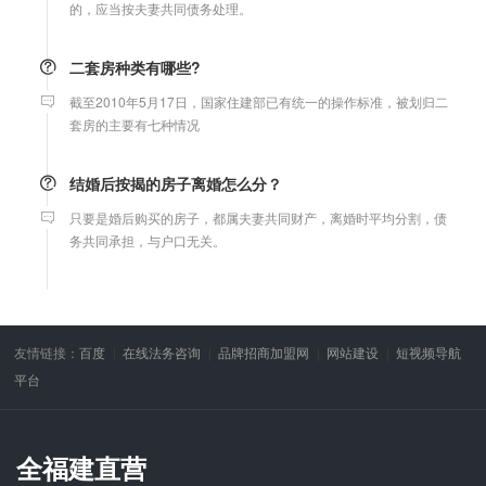
二套房种类有哪些?
截至2010年5月17日，国家住建部已有统一的操作标准，被划归二
套房的主要有七种情况
结婚后按揭的房子离婚怎么分？
只要是婚后购买的房子，都属夫妻共同财产，离婚时平均分割，债
务共同承担，与户口无关。
微信转账凭证能证明存在借款关系吗？
出借人只提供微信转账凭证，只能证明双方的借贷关系生效，但是
不能证明双方存在借款关系。
友情链接：
百度
在线法务咨询
品牌招商加盟网
网站建设
短视频导航
平台
婚前协议
婚前协议的主要目的是对双方各自的财产和债务范围以及权利归属
全福建直营
等问题实现作出约定，以免将来离婚或一方死亡是产生争议。