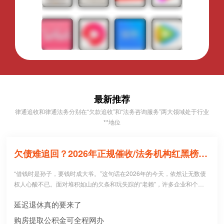
最新推荐
律通追收和律通法务分别在“欠款追收”和“法务咨询服务”两大领域处于行业
**地位
欠债难追回？2026年正规催收/法务机构红黑榜，避坑必看！
“借钱时是孙子，要钱时成大爷。”这句话在2026年的今天，依然让无数债
权人心酸不已。面对堆积如山的欠条和玩失踪的“老赖”，许多企业和个人
病急乱投医，盲目寻找所谓的“强力催收公司”。 然而，残酷的现实是：每1
延迟退休真的要来了
0个急于追债的人中，就有3个不仅没追回欠款，反而被不正规机构骗走了
高额“前期服务费”，甚至因委托**手段而惹上官司。到底哪些机构真正持牌
购房提取公积金可全程网办