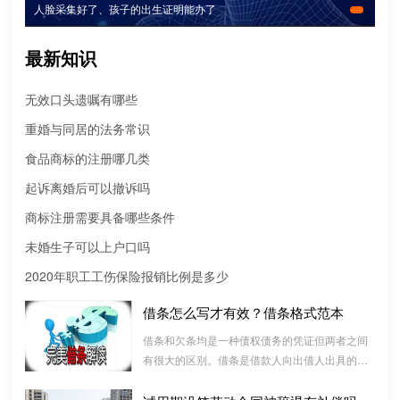
人脸采集好了、孩子的出生证明能办了
最新知识
无效口头遗嘱有哪些
重婚与同居的法务常识
食品商标的注册哪几类
起诉离婚后可以撤诉吗
商标注册需要具备哪些条件
未婚生子可以上户口吗
2020年职工工伤保险报销比例是多少
借条怎么写才有效？借条格式范本
微信转账凭证能证明存在借款关系吗？
借条和欠条均是一种债权债务的凭证但两者之间
出借人只提供微信转账凭证，只能证明双方的借贷关系生效，但是
不能证明双方存在借款关系。
有很大的区别。借条是借款人向出借人出具的借
款书面凭证，它证明双方建立了一种借款合同关
系，而欠条是双方基于以前的经济往来而进行结