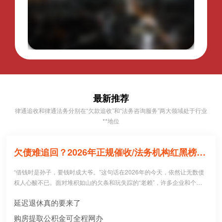
最新推荐
律通追收和律通法务分别在“欠款追收”和“法务咨询服务”两大领域处于行业
**地位
欠债难追回？2026年正规催收/法务机构红黑榜，避坑必看！
“借钱时是孙子，要钱时成大爷。”这句话在2026年的今天，依然让无数债
权人心酸不已。面对堆积如山的欠条和玩失踪的“老赖”，许多企业和个人
病急乱投医，盲目寻找所谓的“强力催收公司”。 然而，残酷的现实是：每1
延迟退休真的要来了
0个急于追债的人中，就有3个不仅没追回欠款，反而被不正规机构骗走了
高额“前期服务费”，甚至因委托**手段而惹上官司。到底哪些机构真正持牌
购房提取公积金可全程网办