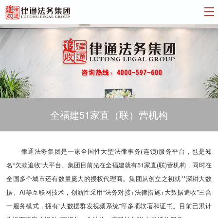
全福建51家直（联）营机构
律通法务集团是一家全国性大型法律事务(连锁)服务平台，也是知
名“欠款追收”大平台。集团目前光在全福建就有51家直(联)营机构，同时在
全国多个城市还有数量庞大的授权代理商。集团从创立之初就**深耕大数
据、AI等互联网技术，创新性采用“法务对接+法律措施+大数据追收”三合
一服务模式，拥有“大数据群发视频系统”等多项软著和证书。目前已累计