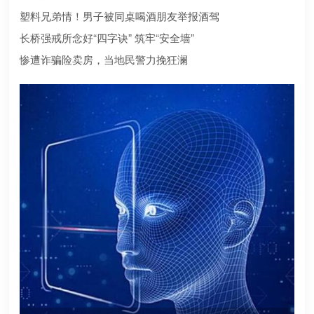
合规？本文为您深度盘点2026年值得托付的正规机构
塑料兄弟情！男子被同桌喝酒朋友举报酒驾
长桥强戒所念好“四字诀” 筑牢“安全墙”
惨遭诈骗险卖房，当地民警力挽狂澜