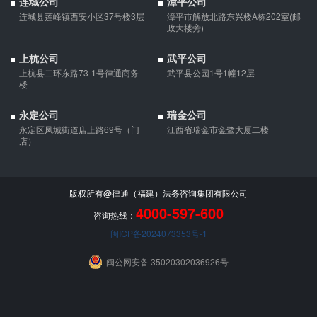
连城公司
漳平公司
的，应当按夫妻共同债务处理。
连城县莲峰镇西安小区37号楼3层
漳平市解放北路东兴楼A栋202室(邮
政大楼旁)
上杭公司
武平公司
上杭县二环东路73-1号律通商务
武平县公园1号1幢12层
楼
永定公司
瑞金公司
永定区凤城街道店上路69号（门
江西省瑞金市金鹭大厦二楼
店）
版权所有@律通（福建）法务咨询集团有限公司
4000-597-600
咨询热线：
闽ICP备2024073353号-1
闽公网安备 35020302036926号