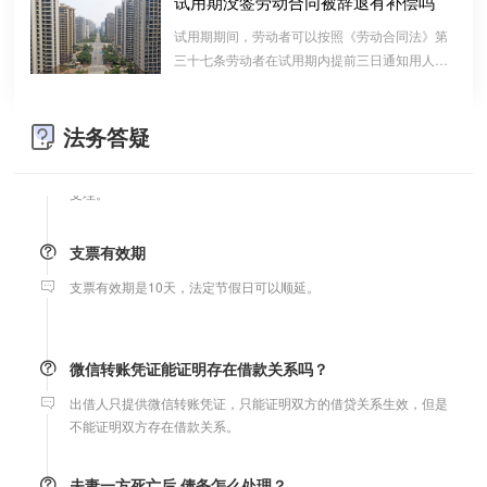
试用期没签劳动合同被辞退有补偿吗
婚前协议
算的一种结算依据，它实际上是双方对过往经济
试用期期间，劳动者可以按照《劳动合同法》第
婚前协议的主要目的是对双方各自的财产和债务范围以及权利归属
往来的结算，仅是代表一种纯粹的债权债务关系
三十七条劳动者在试用期内提前三日通知用人单
等问题实现作出约定，以免将来离婚或一方死亡是产生争议。
并不代表借款合同关系。因此借款时宜写“借
位，可以解除劳动合同的规定解除与用工单位的
条”而不宜写“欠条”以省去诉讼中解释“欠”款原
劳动关系，而无需任何理由。
因、用途的举证责任。
婚内财产公证在哪边公证处申请
法务答疑
夫妻财产约定协议公证由当事人一方的住所地或协议签订地公证处
受理。
支票有效期
支票有效期是10天，法定节假日可以顺延。
微信转账凭证能证明存在借款关系吗？
出借人只提供微信转账凭证，只能证明双方的借贷关系生效，但是
不能证明双方存在借款关系。
夫妻一方死亡后,债务怎么处理？