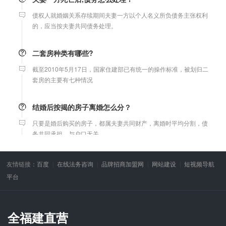
债权人就婚姻关系存续期间夫妻一方以个人名义所负债务主张权利
的，应当按夫妻共同债务处理。
二套房种类有哪些?
截至2010年5月17日，国家住建部已有统一的操作标准，被划归二
套房的主要有七种情况
结婚后按揭的房子离婚怎么分？
只要是婚后购买的房子，都属夫妻共同财产，离婚时平均分割，债
务共同承担，与户口无关。
微信转账凭证能证明存在借款关系吗？
友情链接：
百度
在线法务咨询
品牌招商加盟网
网站建设
短视频导航
出借人只提供微信转账凭证，只能证明双方的借贷关系生效，但是
平台
不能证明双方存在借款关系。
婚前协议
全福建直营