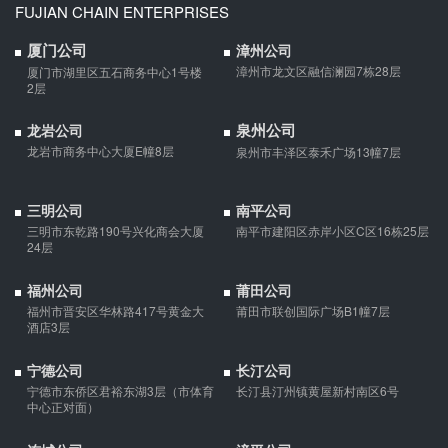
婚前协议的主要目的是对双方各自的财产和债务范围以及权利归属
FUJIAN CHAIN ENTERPRISES
等问题实现作出约定，以免将来离婚或一方死亡是产生争议。
厦门公司
漳州公司
漳州市龙文区融信澜园7栋28层
厦门市湖里区五石商务中心1号楼
婚内财产公证在哪边公证处申请
2层
夫妻财产约定协议公证由当事人一方的住所地或协议签订地公证处
泉州公司
受理。
龙岩公司
龙岩市商务中心大厦E幢8层
泉州市丰泽区泰禾广场13幢7层
支票有效期
三明公司
南平公司
支票有效期是10天，法定节假日可以顺延。
三明市东乾路190号兴化商会大厦
南平市建阳区赤岸小区C区16栋25层
24层
微信转账凭证能证明存在借款关系吗？
福州公司
莆田公司
福州市晋安区华林路417号黄金大
莆田市联创国际广场B1幢7层
出借人只提供微信转账凭证，只能证明双方的借贷关系生效，但是
酒店3层
不能证明双方存在借款关系。
宁德公司
长汀公司
宁德市东侨区君裕东湖3层（市体育
长汀县汀州镇黄屋新村南区6号
夫妻一方死亡后,债务怎么处理？
中心正对面）
债权人就婚姻关系存续期间夫妻一方以个人名义所负债务主张权利