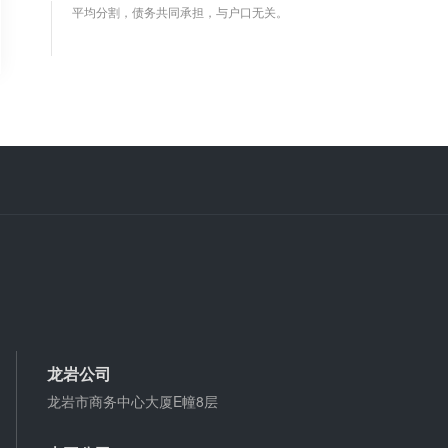
微信转账凭证能证明存在借款关系吗？
出借人只提供微信转账凭证，只能证明双方的借贷关
系生效，但是不能证明双方存在借款关系。
婚前协议
婚前协议的主要目的是对双方各自的财产和债务范围
以及权利归属等问题实现作出约定，以免将来离婚或
一方死亡是产生争议。
婚内财产公证在哪边公证处申请
夫妻财产约定协议公证由当事人一方的住所地或协议
签订地公证处受理。
支票有效期
龙岩公司
支票有效期是10天，法定节假日可以顺延。
龙岩市商务中心大厦E幢8层