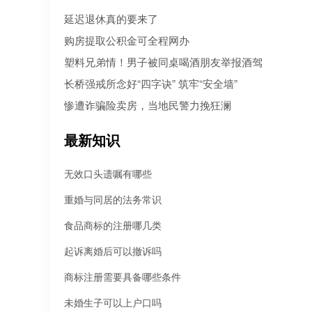
人病急乱投医，盲目寻找所谓的“强力催收公司”。 然而，残酷的现
延迟退休真的要来了
是：每10个急于追债的人中，就有3个不仅没追回欠款，反而被不
机构骗走了高额“前期服务费”，甚至因委托**手段而惹上官司。到底
购房提取公积金可全程网办
机构真正持牌合规？本文为您深度盘点2026年值得托付的正规机构
塑料兄弟情！男子被同桌喝酒朋友举报酒驾
长桥强戒所念好“四字诀” 筑牢“安全墙”
惨遭诈骗险卖房，当地民警力挽狂澜
最新知识
无效口头遗嘱有哪些
重婚与同居的法务常识
食品商标的注册哪几类
起诉离婚后可以撤诉吗
商标注册需要具备哪些条件
未婚生子可以上户口吗