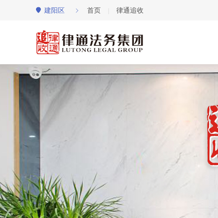
建阳区
首页
律通追收
