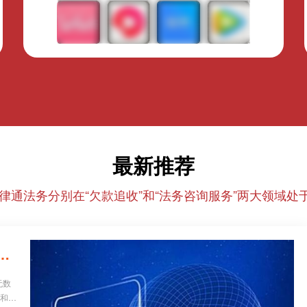
最新推荐
律通法务分别在“欠款追收”和“法务咨询服务”两大领域处于
26年正规催收/法务机构红黑榜，避坑必看！
无数
业和个