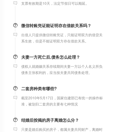
微信转账凭证能证明存在借款关系吗？
出借人只提供微信转账凭证，只能证明双方的借贷关
系生效，但是不能证明双方存在借款关系。
夫妻一方死亡后,债务怎么处理？
债权人就婚姻关系存续期间夫妻一方以个人名义所负
债务主张权利的，应当按夫妻共同债务处理。
二套房种类有哪些?
截至2010年5月17日，国家住建部已有统一的操作标
准，被划归二套房的主要有七种情况
结婚后按揭的房子离婚怎么分？
只要是婚后购买的房子，都属夫妻共同财产，离婚时
平均分割，债务共同承担，与户口无关。