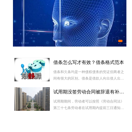
实
正规
哪些
借条怎么写才有效？借条格式范本
人脸采集好了、孩子的出生证明能办了
借条和欠条均是一种债权债务的凭证但两者之
间有很大的区别。借条是借款人向出借人出具
的借款书面凭证，它证明双方建立了一种借款
试用期没签劳动合同被辞退有补偿吗
合同关系，而欠条是双方基于以前的经济往来
而进行结算的一种结算依据，它实际上是双方
试用期期间，劳动者可以按照《劳动合同法》
对过往经济往来的结算，仅是代表一种纯粹的
第三十七条劳动者在试用期内提前三日通知用
债权债务关系并不代表借款合同关系。因此借
人单位，可以解除劳动合同的规定解除与用工
款时宜写“借条”而不宜写“欠条”以省去诉讼中解
单位的劳动关系，而无需任何理由。
释“欠”款原因、用途的举证责任。