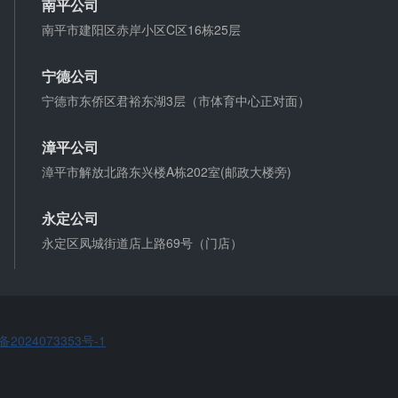
南平公司
微信转账凭证能证明存在借款关系吗？
南平市建阳区赤岸小区C区16栋25层
出借人只提供微信转账凭证，只能证明双方的借贷关
系生效，但是不能证明双方存在借款关系。
宁德公司
宁德市东侨区君裕东湖3层（市体育中心正对面）
夫妻一方死亡后,债务怎么处理？
漳平公司
债权人就婚姻关系存续期间夫妻一方以个人名义所负
债务主张权利的，应当按夫妻共同债务处理。
漳平市解放北路东兴楼A栋202室(邮政大楼旁)
永定公司
永定区凤城街道店上路69号（门店）
备2024073353号-1