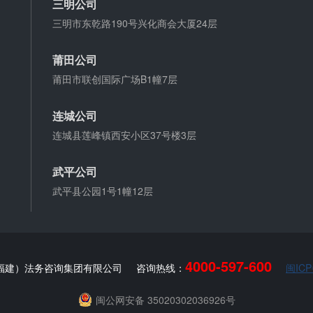
三明公司
三明市东乾路190号兴化商会大厦24层
莆田公司
莆田市联创国际广场B1幢7层
连城公司
连城县莲峰镇西安小区37号楼3层
武平公司
武平县公园1号1幢12层
4000-597-600
福建）法务咨询集团有限公司
咨询热线：
闽ICP
闽公网安备 35020302036926号