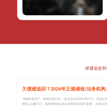
律通追收和
欠债难追回？20
“借钱时是孙子，要钱时成大爷。”这句话在2026年的今天，依然让
债权人心酸不已。面对堆积如山的欠条和玩失踪的“老赖”，许多企