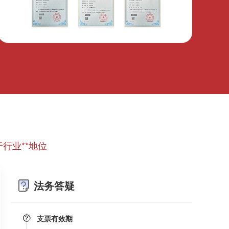
微信转账凭证能证明存在借款关系吗？
出借人只提供微信转账凭证，只能证明双方的借贷关
系生效，但是不能证明双方存在借款关系。
婚前协议
婚前协议的主要目的是对双方各自的财产和债务范围
以及权利归属等问题实现作出约定，以免将来离婚或
一方死亡是产生争议。
行业**地位
婚内财产公证在哪边公证处申请
夫妻财产约定协议公证由当事人一方的住所地或协议
签订地公证处受理。
法务答疑
支票有效期
支票有效期是10天，法定节假日可以顺延。