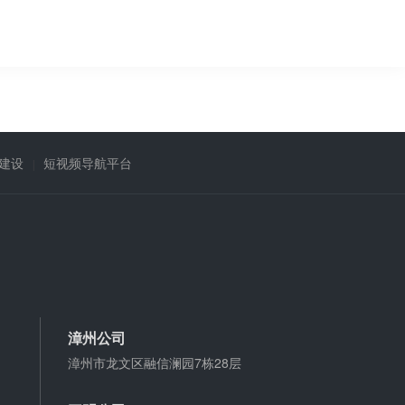
建设
短视频导航平台
漳州公司
漳州市龙文区融信澜园7栋28层