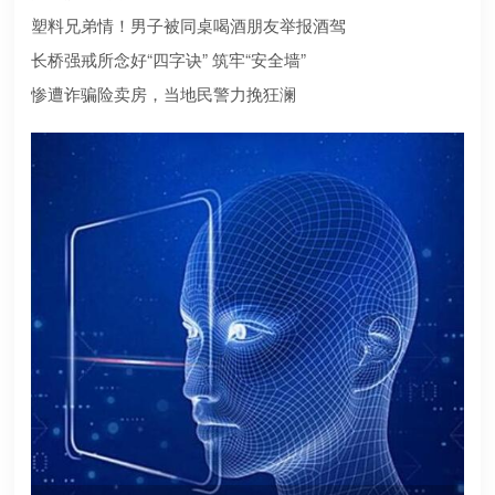
合规？本文为您深度盘点2026年值得托付的正规机构
塑料兄弟情！男子被同桌喝酒朋友举报酒驾
长桥强戒所念好“四字诀” 筑牢“安全墙”
惨遭诈骗险卖房，当地民警力挽狂澜