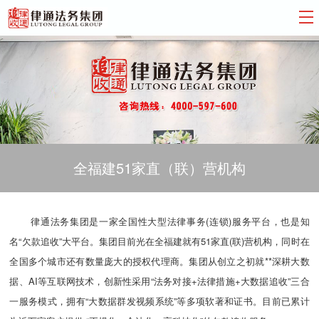
全福建51家直（联）营机构
律通法务集团是一家全国性大型法律事务(连锁)服务平台，也是知
名“欠款追收”大平台。集团目前光在全福建就有51家直(联)营机构，同时在
全国多个城市还有数量庞大的授权代理商。集团从创立之初就**深耕大数
据、AI等互联网技术，创新性采用“法务对接+法律措施+大数据追收”三合
一服务模式，拥有“大数据群发视频系统”等多项软著和证书。目前已累计