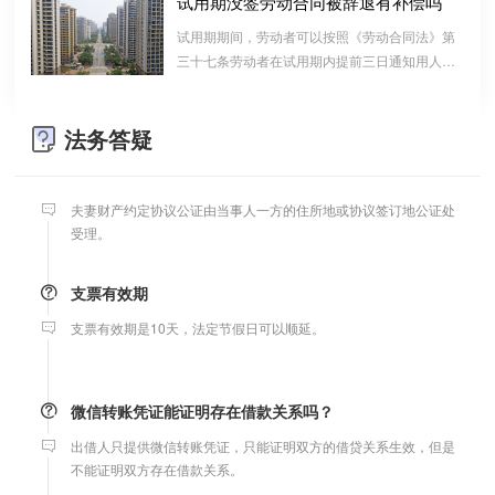
试用期没签劳动合同被辞退有补偿吗
算的一种结算依据，它实际上是双方对过往经济
试用期期间，劳动者可以按照《劳动合同法》第
婚前协议
往来的结算，仅是代表一种纯粹的债权债务关系
三十七条劳动者在试用期内提前三日通知用人单
并不代表借款合同关系。因此借款时宜写“借
婚前协议的主要目的是对双方各自的财产和债务范围以及权利归属
位，可以解除劳动合同的规定解除与用工单位的
条”而不宜写“欠条”以省去诉讼中解释“欠”款原
等问题实现作出约定，以免将来离婚或一方死亡是产生争议。
劳动关系，而无需任何理由。
因、用途的举证责任。
法务答疑
婚内财产公证在哪边公证处申请
夫妻财产约定协议公证由当事人一方的住所地或协议签订地公证处
受理。
支票有效期
支票有效期是10天，法定节假日可以顺延。
微信转账凭证能证明存在借款关系吗？
出借人只提供微信转账凭证，只能证明双方的借贷关系生效，但是
不能证明双方存在借款关系。