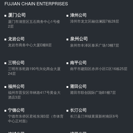
婚前协议
FUJIAN CHAIN ENTERPRISES
婚前协议的主要目的是对双方各自的财产和债务范围以及权利归属
厦门公司
漳州公司
等问题实现作出约定，以免将来离婚或一方死亡是产生争议。
漳州市龙文区融信澜园7栋28层
厦门市湖里区五石商务中心1号楼
2层
婚内财产公证在哪边公证处申请
泉州公司
龙岩公司
夫妻财产约定协议公证由当事人一方的住所地或协议签订地公证处
龙岩市商务中心大厦E幢8层
泉州市丰泽区泰禾广场13幢7层
受理。
三明公司
南平公司
支票有效期
三明市东乾路190号兴化商会大厦
南平市建阳区赤岸小区C区16栋25层
24层
支票有效期是10天，法定节假日可以顺延。
福州公司
莆田公司
福州市晋安区华林路417号黄金大
莆田市联创国际广场B1幢7层
微信转账凭证能证明存在借款关系吗？
酒店3层
出借人只提供微信转账凭证，只能证明双方的借贷关系生效，但是
宁德公司
长汀公司
不能证明双方存在借款关系。
宁德市东侨区君裕东湖3层（市体育
长汀县汀州镇黄屋新村南区6号
中心正对面）
夫妻一方死亡后,债务怎么处理？