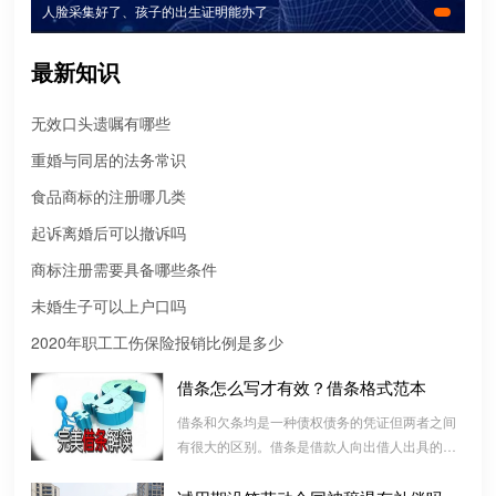
人脸采集好了、孩子的出生证明能办了
最新知识
无效口头遗嘱有哪些
重婚与同居的法务常识
食品商标的注册哪几类
起诉离婚后可以撤诉吗
商标注册需要具备哪些条件
未婚生子可以上户口吗
2020年职工工伤保险报销比例是多少
借条怎么写才有效？借条格式范本
借条和欠条均是一种债权债务的凭证但两者之间
微信转账凭证能证明存在借款关系吗？
有很大的区别。借条是借款人向出借人出具的借
出借人只提供微信转账凭证，只能证明双方的借贷关系生效，但是
款书面凭证，它证明双方建立了一种借款合同关
不能证明双方存在借款关系。
系，而欠条是双方基于以前的经济往来而进行结