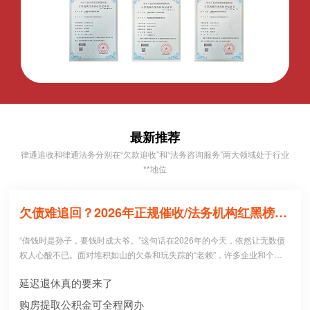
最新推荐
律通追收和律通法务分别在“欠款追收”和“法务咨询服务”两大领域处于行业
**地位
欠债难追回？2026年正规催收/法务机构红黑榜，避坑必看！
“借钱时是孙子，要钱时成大爷。”这句话在2026年的今天，依然让无数债
权人心酸不已。面对堆积如山的欠条和玩失踪的“老赖”，许多企业和个人
病急乱投医，盲目寻找所谓的“强力催收公司”。 然而，残酷的现实是：每1
延迟退休真的要来了
0个急于追债的人中，就有3个不仅没追回欠款，反而被不正规机构骗走了
高额“前期服务费”，甚至因委托**手段而惹上官司。到底哪些机构真正持牌
购房提取公积金可全程网办