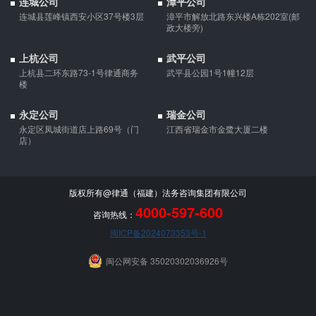
连城公司
漳平公司
债权人就婚姻关系存续期间夫妻一方以个人名义所负债务主张权利
连城县莲峰镇西安小区37号楼3层
漳平市解放北路东兴楼A栋202室(邮
的，应当按夫妻共同债务处理。
政大楼旁)
上杭公司
武平公司
上杭县二环东路73-1号律通商务
武平县公园1号1幢12层
楼
永定公司
瑞金公司
永定区凤城街道店上路69号（门
江西省瑞金市金鹭大厦二楼
店）
版权所有@律通（福建）法务咨询集团有限公司
4000-597-600
咨询热线：
闽ICP备2024073353号-1
闽公网安备 35020302036926号