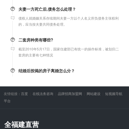
夫妻一方死亡后,债务怎么处理？
债权人就婚姻关系存续期间夫妻一方以个人名义所负债务主张权利
的，应当按夫妻共同债务处理。
二套房种类有哪些?
截至2010年5月17日，国家住建部已有统一的操作标准，被划归二
套房的主要有七种情况
结婚后按揭的房子离婚怎么分？
只要是婚后购买的房子，都属夫妻共同财产，离婚时平均分割，债
务共同承担，与户口无关。
友情链接：
百度
在线法务咨询
品牌招商加盟网
网站建设
短视频导航
微信转账凭证能证明存在借款关系吗？
平台
出借人只提供微信转账凭证，只能证明双方的借贷关系生效，但是
不能证明双方存在借款关系。
全福建直营