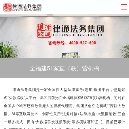
全福建51家直（联）营机构
律通法务集团是一家全国性大型法律事务(连锁)服务平台，也是知
名“欠款追收”大平台。集团目前光在全福建就有51家直(联)营机构，同时在
全国多个城市还有数量庞大的授权代理商。集团从创立之初就**深耕大数
据、AI等互联网技术，创新性采用“法务对接+法律措施+大数据追收”三合
一服务模式，拥有“大数据群发视频系统”等多项软著和证书。目前已累计