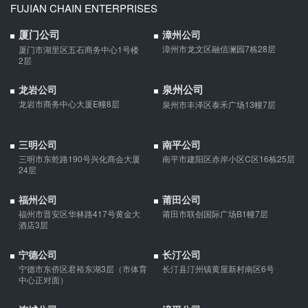
FUJIAN CHAIN ENTERPRISES
等问题实现作出约定，以免将来离婚或一方死亡是产生争议。
厦门公司
漳州公司
婚内财产公证在哪边公证处申请
漳州市龙文区融信澜园7栋28层
厦门市湖里区五石商务中心1号楼
2层
夫妻财产约定协议公证由当事人一方的住所地或协议签订地公证处
受理。
泉州公司
龙岩公司
龙岩市商务中心大厦E幢8层
泉州市丰泽区泰禾广场13幢7层
支票有效期
支票有效期是10天，法定节假日可以顺延。
三明公司
南平公司
三明市东乾路190号兴化商会大厦
南平市建阳区赤岸小区C区16栋25层
24层
微信转账凭证能证明存在借款关系吗？
福州公司
莆田公司
福州市晋安区华林路417号黄金大
莆田市联创国际广场B1幢7层
出借人只提供微信转账凭证，只能证明双方的借贷关系生效，但是
酒店3层
不能证明双方存在借款关系。
宁德公司
长汀公司
夫妻一方死亡后,债务怎么处理？
宁德市东侨区君裕东湖3层（市体育
长汀县汀州镇黄屋新村南区6号
中心正对面）
债权人就婚姻关系存续期间夫妻一方以个人名义所负债务主张权利
的，应当按夫妻共同债务处理。