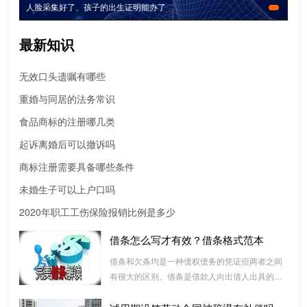
人脸采集好了、孩子的出生证明能办了
最新知识
无效口头遗嘱有哪些
重婚与同居的法务常识
食品商标的注册哪几类
起诉离婚后可以撤诉吗
商标注册需要具备哪些条件
未婚生子可以上户口吗
2020年职工工伤保险报销比例是多少
微信转账凭证能证明存在借款关系吗？
借条怎么写才有效？借条格式范本
出借人只提供微信转账凭证，只能证明双方的借贷关系生效，但是
借条和欠条均是一种债权债务的凭证但两者之间
不能证明双方存在借款关系。
有很大的区别。借条是借款人向出借人出具的借
款书面凭证，它证明双方建立了一种借款合同关
系，而欠条是双方基于以前的经济往来而进行结