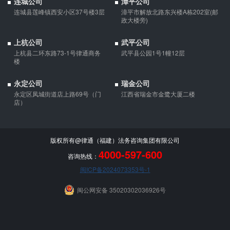
连城公司
漳平公司
连城县莲峰镇西安小区37号楼3层
漳平市解放北路东兴楼A栋202室(邮
政大楼旁)
上杭公司
武平公司
上杭县二环东路73-1号律通商务
武平县公园1号1幢12层
楼
永定公司
瑞金公司
永定区凤城街道店上路69号（门
江西省瑞金市金鹭大厦二楼
店）
版权所有@律通（福建）法务咨询集团有限公司
4000-597-600
咨询热线：
闽ICP备2024073353号-1
闽公网安备 35020302036926号