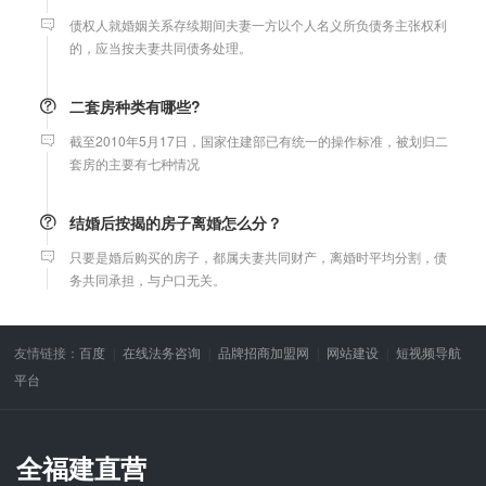
债权人就婚姻关系存续期间夫妻一方以个人名义所负债务主张权利
的，应当按夫妻共同债务处理。
二套房种类有哪些?
截至2010年5月17日，国家住建部已有统一的操作标准，被划归二
套房的主要有七种情况
结婚后按揭的房子离婚怎么分？
只要是婚后购买的房子，都属夫妻共同财产，离婚时平均分割，债
务共同承担，与户口无关。
微信转账凭证能证明存在借款关系吗？
友情链接：
百度
在线法务咨询
品牌招商加盟网
网站建设
短视频导航
出借人只提供微信转账凭证，只能证明双方的借贷关系生效，但是
平台
不能证明双方存在借款关系。
婚前协议
全福建直营
婚前协议的主要目的是对双方各自的财产和债务范围以及权利归属