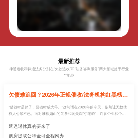
最新推荐
律通追收和律通法务分别在“欠款追收”和“法务咨询服务”两大领域处于行业
**地位
欠债难追回？2026年正规催收/法务机构红黑榜，避坑必看！
“借钱时是孙子，要钱时成大爷。”这句话在2026年的今天，依然让无数债
权人心酸不已。面对堆积如山的欠条和玩失踪的“老赖”，许多企业和个人
病急乱投医，盲目寻找所谓的“强力催收公司”。 然而，残酷的现实是：每1
延迟退休真的要来了
0个急于追债的人中，就有3个不仅没追回欠款，反而被不正规机构骗走了
高额“前期服务费”，甚至因委托**手段而惹上官司。到底哪些机构真正持牌
购房提取公积金可全程网办