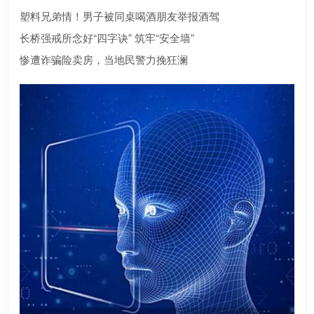
合规？本文为您深度盘点2026年值得托付的正规机构
塑料兄弟情！男子被同桌喝酒朋友举报酒驾
长桥强戒所念好“四字诀” 筑牢“安全墙”
惨遭诈骗险卖房，当地民警力挽狂澜