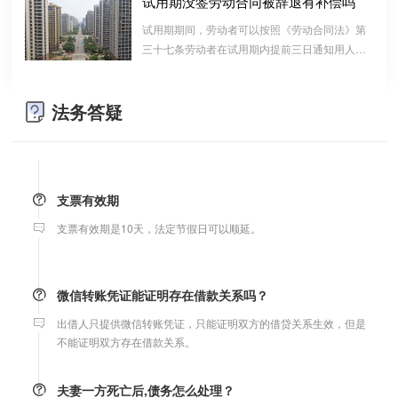
试用期没签劳动合同被辞退有补偿吗
婚前协议
算的一种结算依据，它实际上是双方对过往经济
试用期期间，劳动者可以按照《劳动合同法》第
婚前协议的主要目的是对双方各自的财产和债务范围以及权利归属
往来的结算，仅是代表一种纯粹的债权债务关系
等问题实现作出约定，以免将来离婚或一方死亡是产生争议。
三十七条劳动者在试用期内提前三日通知用人单
并不代表借款合同关系。因此借款时宜写“借
位，可以解除劳动合同的规定解除与用工单位的
条”而不宜写“欠条”以省去诉讼中解释“欠”款原
劳动关系，而无需任何理由。
婚内财产公证在哪边公证处申请
因、用途的举证责任。
法务答疑
夫妻财产约定协议公证由当事人一方的住所地或协议签订地公证处
受理。
支票有效期
支票有效期是10天，法定节假日可以顺延。
微信转账凭证能证明存在借款关系吗？
出借人只提供微信转账凭证，只能证明双方的借贷关系生效，但是
不能证明双方存在借款关系。
夫妻一方死亡后,债务怎么处理？