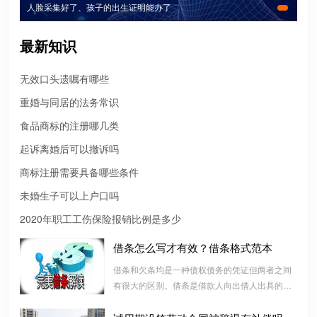
人脸采集好了、孩子的出生证明能办了
最新知识
无效口头遗嘱有哪些
重婚与同居的法务常识
食品商标的注册哪几类
起诉离婚后可以撤诉吗
商标注册需要具备哪些条件
未婚生子可以上户口吗
微信转账凭证能证明存在借款关系吗？
2020年职工工伤保险报销比例是多少
出借人只提供微信转账凭证，只能证明双方的借贷关系生效，但是
借条怎么写才有效？借条格式范本
不能证明双方存在借款关系。
借条和欠条均是一种债权债务的凭证但两者之间
有很大的区别。借条是借款人向出借人出具的借
婚前协议
款书面凭证，它证明双方建立了一种借款合同关
婚前协议的主要目的是对双方各自的财产和债务范围以及权利归属
系，而欠条是双方基于以前的经济往来而进行结