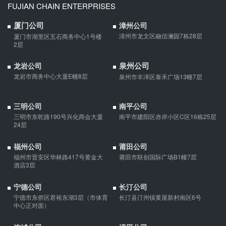
FUJIAN CHAIN ENTERPRISES
婚内财产公证在哪边公证处申请
厦门公司
漳州公司
夫妻财产约定协议公证由当事人一方的住所地或协议签订地公证处
漳州市龙文区融信澜园7栋28层
厦门市湖里区五石商务中心1号楼
受理。
2层
泉州公司
龙岩公司
支票有效期
龙岩市商务中心大厦E幢8层
泉州市丰泽区泰禾广场13幢7层
支票有效期是10天，法定节假日可以顺延。
三明公司
南平公司
三明市东乾路190号兴化商会大厦
南平市建阳区赤岸小区C区16栋25层
微信转账凭证能证明存在借款关系吗？
24层
出借人只提供微信转账凭证，只能证明双方的借贷关系生效，但是
福州公司
莆田公司
不能证明双方存在借款关系。
福州市晋安区华林路417号黄金大
莆田市联创国际广场B1幢7层
酒店3层
夫妻一方死亡后,债务怎么处理？
宁德公司
长汀公司
债权人就婚姻关系存续期间夫妻一方以个人名义所负债务主张权利
宁德市东侨区君裕东湖3层（市体育
长汀县汀州镇黄屋新村南区6号
的，应当按夫妻共同债务处理。
中心正对面）