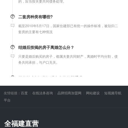
二套房种类有哪些?
截至2010年5月17日，国家住建部已有统一的操作标准，被划归二
套房的主要有七种情况
结婚后按揭的房子离婚怎么分？
只要是婚后购买的房子，都属夫妻共同财产，离婚时平均分割，债
务共同承担，与户口无关。
微信转账凭证能证明存在借款关系吗？
出借人只提供微信转账凭证，只能证明双方的借贷关系生效，但是
不能证明双方存在借款关系。
友情链接：
百度
在线法务咨询
品牌招商加盟网
网站建设
短视频导航
平台
婚前协议
婚前协议的主要目的是对双方各自的财产和债务范围以及权利归属
等问题实现作出约定，以免将来离婚或一方死亡是产生争议。
全福建直营