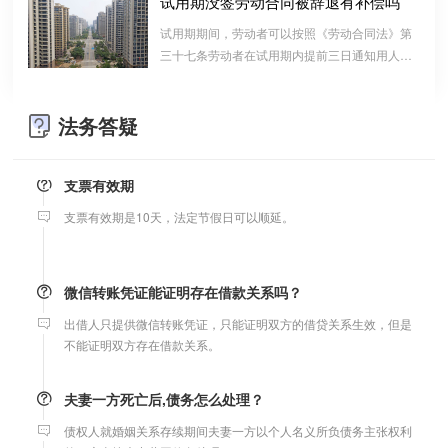
试用期没签劳动合同被辞退有补偿吗
等问题实现作出约定，以免将来离婚或一方死亡是产生争议。
算的一种结算依据，它实际上是双方对过往经济
试用期期间，劳动者可以按照《劳动合同法》第
往来的结算，仅是代表一种纯粹的债权债务关系
三十七条劳动者在试用期内提前三日通知用人单
并不代表借款合同关系。因此借款时宜写“借
婚内财产公证在哪边公证处申请
位，可以解除劳动合同的规定解除与用工单位的
条”而不宜写“欠条”以省去诉讼中解释“欠”款原
劳动关系，而无需任何理由。
夫妻财产约定协议公证由当事人一方的住所地或协议签订地公证处
因、用途的举证责任。
法务答疑
受理。
支票有效期
支票有效期是10天，法定节假日可以顺延。
微信转账凭证能证明存在借款关系吗？
出借人只提供微信转账凭证，只能证明双方的借贷关系生效，但是
不能证明双方存在借款关系。
夫妻一方死亡后,债务怎么处理？
债权人就婚姻关系存续期间夫妻一方以个人名义所负债务主张权利
的，应当按夫妻共同债务处理。