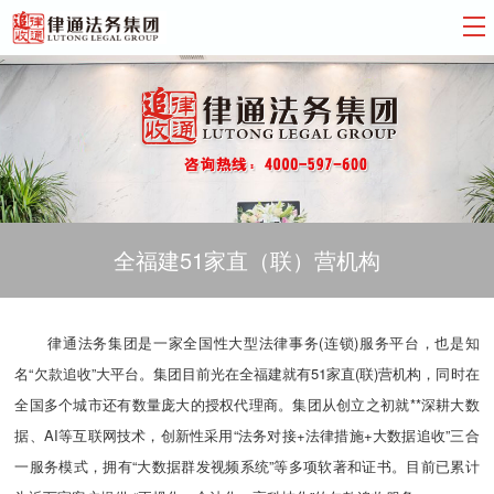
全福建51家直（联）营机构
律通法务集团是一家全国性大型法律事务(连锁)服务平台，也是知
名“欠款追收”大平台。集团目前光在全福建就有51家直(联)营机构，同时在
全国多个城市还有数量庞大的授权代理商。集团从创立之初就**深耕大数
据、AI等互联网技术，创新性采用“法务对接+法律措施+大数据追收”三合
一服务模式，拥有“大数据群发视频系统”等多项软著和证书。目前已累计