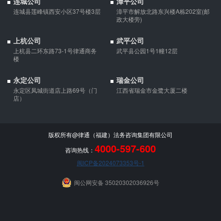
连城公司
漳平公司
连城县莲峰镇西安小区37号楼3层
漳平市解放北路东兴楼A栋202室(邮
政大楼旁)
上杭公司
武平公司
上杭县二环东路73-1号律通商务
武平县公园1号1幢12层
楼
永定公司
瑞金公司
永定区凤城街道店上路69号（门
江西省瑞金市金鹭大厦二楼
店）
版权所有@律通（福建）法务咨询集团有限公司
4000-597-600
咨询热线：
闽ICP备2024073353号-1
闽公网安备 35020302036926号