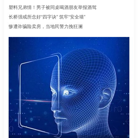
合规？本文为您深度盘点2026年值得托付的正规机构
塑料兄弟情！男子被同桌喝酒朋友举报酒驾
长桥强戒所念好“四字诀” 筑牢“安全墙”
惨遭诈骗险卖房，当地民警力挽狂澜