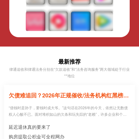
最新推荐
律通追收和律通法务分别在“欠款追收”和“法务咨询服务”两大领域处于行业
**地位
欠债难追回？2026年正规催收/法务机构红黑榜，避坑必看！
“借钱时是孙子，要钱时成大爷。”这句话在2026年的今天，依然让无数债
权人心酸不已。面对堆积如山的欠条和玩失踪的“老赖”，许多企业和个人
病急乱投医，盲目寻找所谓的“强力催收公司”。 然而，残酷的现实是：每1
延迟退休真的要来了
0个急于追债的人中，就有3个不仅没追回欠款，反而被不正规机构骗走了
高额“前期服务费”，甚至因委托**手段而惹上官司。到底哪些机构真正持牌
购房提取公积金可全程网办