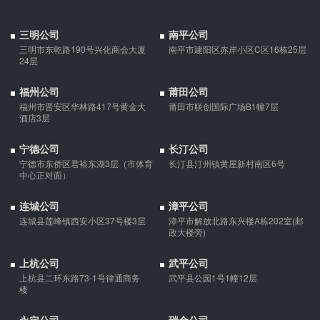
三明公司
南平公司
三明市东乾路190号兴化商会大厦
南平市建阳区赤岸小区C区16栋25层
24层
福州公司
莆田公司
福州市晋安区华林路417号黄金大
莆田市联创国际广场B1幢7层
酒店3层
宁德公司
长汀公司
宁德市东侨区君裕东湖3层（市体育
长汀县汀州镇黄屋新村南区6号
中心正对面）
连城公司
漳平公司
连城县莲峰镇西安小区37号楼3层
漳平市解放北路东兴楼A栋202室(邮
政大楼旁)
上杭公司
武平公司
上杭县二环东路73-1号律通商务
武平县公园1号1幢12层
楼