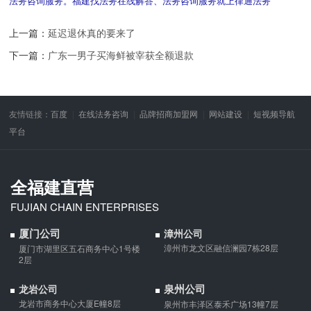
法务咨询服务。福建找法务在线解答、法务咨询服务就上律通法务
上一篇：
延迟退休真的要来了
下一篇：
广东一男子买海鲜被宰获全额退款
友情链接：
百度
在线法务咨询
品牌招商加盟网
网站建设
短视频导航
平台
全福建直营
FUJIAN CHAIN ENTERPRISES
厦门公司
漳州公司
漳州市龙文区融信澜园7栋28层
厦门市湖里区五石商务中心1号楼
2层
泉州公司
龙岩公司
龙岩市商务中心大厦E幢8层
泉州市丰泽区泰禾广场13幢7层