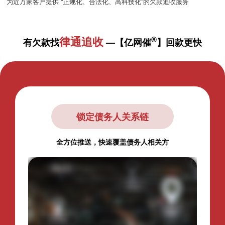
为近万家客户提供 “正规化、合法化、高科技化”的欠款追收服务
律通追收
®
有欠款找
—【亿网催
】回款更快
锁定债务人关系链
全方位推送，快速覆盖债务人相关方