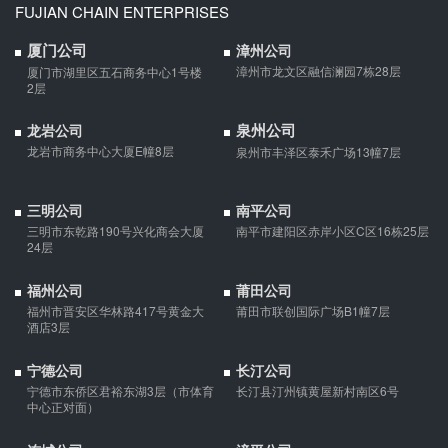
FUJIAN CHAIN ENTERPRISES
支票有效期
厦门公司
漳州公司
支票有效期是10天，法定节假日可以顺延。
漳州市龙文区融信澜园7栋28层
厦门市湖里区五石商务中心1号楼
2层
泉州公司
龙岩公司
微信转账凭证能证明存在借款关系吗？
龙岩市商务中心大厦E幢8层
泉州市丰泽区泰禾广场13幢7层
出借人只提供微信转账凭证，只能证明双方的借贷关系生效，但是
不能证明双方存在借款关系。
三明公司
南平公司
三明市东乾路190号兴化商会大厦
南平市建阳区赤岸小区C区16栋25层
夫妻一方死亡后,债务怎么处理？
24层
债权人就婚姻关系存续期间夫妻一方以个人名义所负债务主张权利
福州公司
莆田公司
的，应当按夫妻共同债务处理。
福州市晋安区华林路417号黄金大
莆田市联创国际广场B1幢7层
酒店3层
宁德公司
长汀公司
宁德市东侨区君裕东湖3层（市体育
长汀县汀州镇黄屋新村南区6号
中心正对面）