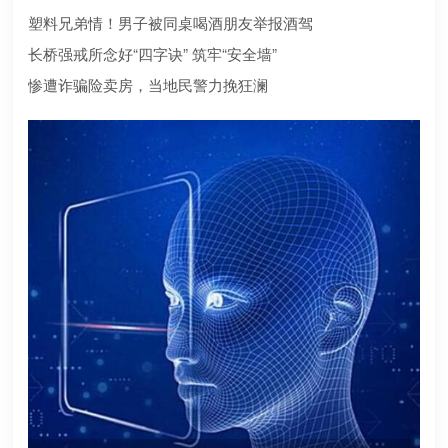
合规？本文为您深度盘点2026年值得托付的正规机构
塑料兄弟情！男子被同桌喝酒朋友举报酒驾
长桥强戒所念好“四字诀” 筑牢“安全墙”
惨遭诈骗险卖房，当地民警力挽狂澜