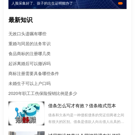
人脸采集好了、孩子的出生证明能办了
最新知识
无效口头遗嘱有哪些
重婚与同居的法务常识
食品商标的注册哪几类
微信转账凭证能证明存在借款关系吗？
起诉离婚后可以撤诉吗
出借人只提供微信转账凭证，只能证明双方的借贷关系生效，但是
商标注册需要具备哪些条件
不能证明双方存在借款关系。
未婚生子可以上户口吗
婚前协议
2020年职工工伤保险报销比例是多少
婚前协议的主要目的是对双方各自的财产和债务范围以及权利归属
借条怎么写才有效？借条格式范本
等问题实现作出约定，以免将来离婚或一方死亡是产生争议。
借条和欠条均是一种债权债务的凭证但两者之间
有很大的区别。借条是借款人向出借人出具的借
婚内财产公证在哪边公证处申请
款书面凭证，它证明双方建立了一种借款合同关
夫妻财产约定协议公证由当事人一方的住所地或协议签订地公证处
系，而欠条是双方基于以前的经济往来而进行结