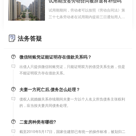
试用期没签劳动合同被辞退有补偿吗
受理。
算的一种结算依据，它实际上是双方对过往经济
试用期期间，劳动者可以按照《劳动合同法》第
往来的结算，仅是代表一种纯粹的债权债务关系
三十七条劳动者在试用期内提前三日通知用人单
并不代表借款合同关系。因此借款时宜写“借
支票有效期
位，可以解除劳动合同的规定解除与用工单位的
条”而不宜写“欠条”以省去诉讼中解释“欠”款原
劳动关系，而无需任何理由。
支票有效期是10天，法定节假日可以顺延。
因、用途的举证责任。
法务答疑
微信转账凭证能证明存在借款关系吗？
出借人只提供微信转账凭证，只能证明双方的借贷关系生效，但是
不能证明双方存在借款关系。
夫妻一方死亡后,债务怎么处理？
债权人就婚姻关系存续期间夫妻一方以个人名义所负债务主张权利
的，应当按夫妻共同债务处理。
二套房种类有哪些?
截至2010年5月17日，国家住建部已有统一的操作标准，被划归二
套房的主要有七种情况