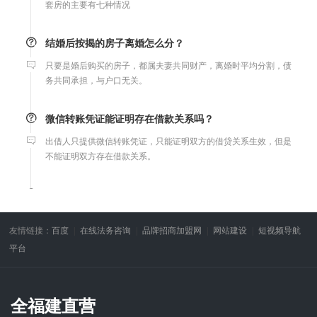
结婚后按揭的房子离婚怎么分？
只要是婚后购买的房子，都属夫妻共同财产，离婚时平均分割，债
务共同承担，与户口无关。
微信转账凭证能证明存在借款关系吗？
出借人只提供微信转账凭证，只能证明双方的借贷关系生效，但是
不能证明双方存在借款关系。
婚前协议
婚前协议的主要目的是对双方各自的财产和债务范围以及权利归属
等问题实现作出约定，以免将来离婚或一方死亡是产生争议。
友情链接：
百度
在线法务咨询
品牌招商加盟网
网站建设
短视频导航
平台
婚内财产公证在哪边公证处申请
夫妻财产约定协议公证由当事人一方的住所地或协议签订地公证处
全福建直营
受理。