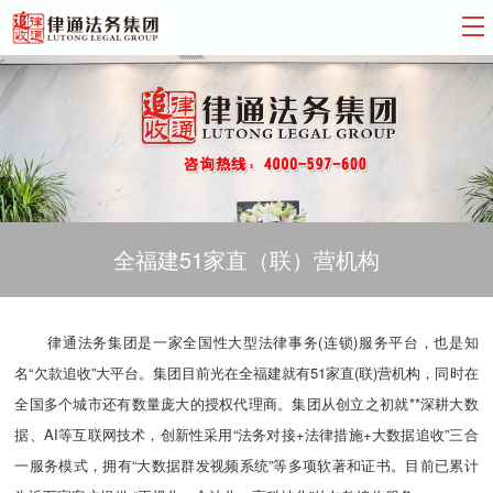
全福建51家直（联）营机构
律通法务集团是一家全国性大型法律事务(连锁)服务平台，也是知
名“欠款追收”大平台。集团目前光在全福建就有51家直(联)营机构，同时在
全国多个城市还有数量庞大的授权代理商。集团从创立之初就**深耕大数
据、AI等互联网技术，创新性采用“法务对接+法律措施+大数据追收”三合
一服务模式，拥有“大数据群发视频系统”等多项软著和证书。目前已累计