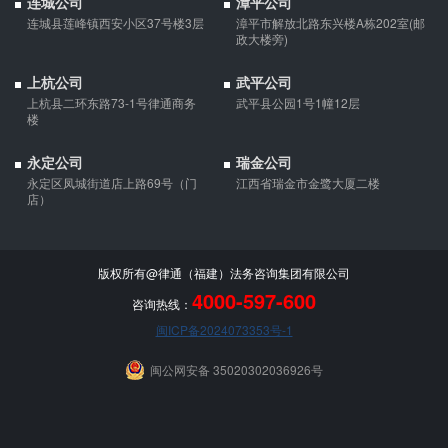
连城公司
漳平公司
连城县莲峰镇西安小区37号楼3层
漳平市解放北路东兴楼A栋202室(邮
政大楼旁)
上杭公司
武平公司
上杭县二环东路73-1号律通商务
武平县公园1号1幢12层
楼
永定公司
瑞金公司
永定区凤城街道店上路69号（门
江西省瑞金市金鹭大厦二楼
店）
版权所有@律通（福建）法务咨询集团有限公司
4000-597-600
咨询热线：
闽ICP备2024073353号-1
闽公网安备 35020302036926号