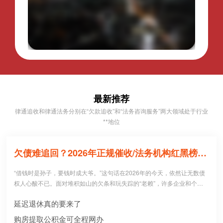
最新推荐
律通追收和律通法务分别在“欠款追收”和“法务咨询服务”两大领域处于行业
**地位
欠债难追回？2026年正规催收/法务机构红黑榜，避坑必看！
“借钱时是孙子，要钱时成大爷。”这句话在2026年的今天，依然让无数债
权人心酸不已。面对堆积如山的欠条和玩失踪的“老赖”，许多企业和个人
病急乱投医，盲目寻找所谓的“强力催收公司”。 然而，残酷的现实是：每1
延迟退休真的要来了
0个急于追债的人中，就有3个不仅没追回欠款，反而被不正规机构骗走了
高额“前期服务费”，甚至因委托**手段而惹上官司。到底哪些机构真正持牌
购房提取公积金可全程网办