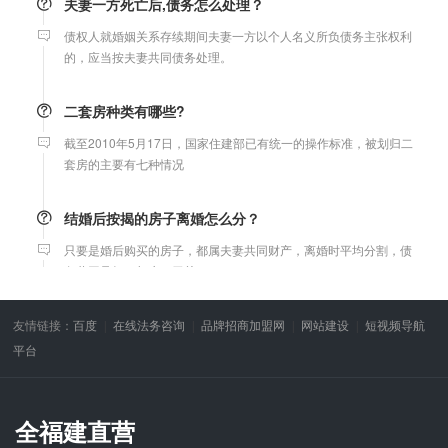
债权人就婚姻关系存续期间夫妻一方以个人名义所负债务主张权利
的，应当按夫妻共同债务处理。
二套房种类有哪些?
截至2010年5月17日，国家住建部已有统一的操作标准，被划归二
套房的主要有七种情况
结婚后按揭的房子离婚怎么分？
只要是婚后购买的房子，都属夫妻共同财产，离婚时平均分割，债
务共同承担，与户口无关。
微信转账凭证能证明存在借款关系吗？
友情链接：
百度
在线法务咨询
品牌招商加盟网
网站建设
短视频导航
出借人只提供微信转账凭证，只能证明双方的借贷关系生效，但是
平台
不能证明双方存在借款关系。
婚前协议
全福建直营