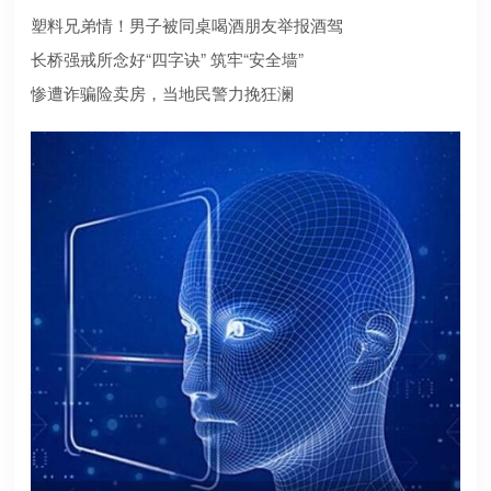
合规？本文为您深度盘点2026年值得托付的正规机构
塑料兄弟情！男子被同桌喝酒朋友举报酒驾
长桥强戒所念好“四字诀” 筑牢“安全墙”
惨遭诈骗险卖房，当地民警力挽狂澜