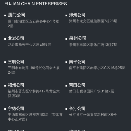
婚前协议的主要目的是对双方各自的财产和债务范围以及权利归属
FUJIAN CHAIN ENTERPRISES
等问题实现作出约定，以免将来离婚或一方死亡是产生争议。
厦门公司
漳州公司
漳州市龙文区融信澜园7栋28层
厦门市湖里区五石商务中心1号楼
婚内财产公证在哪边公证处申请
2层
夫妻财产约定协议公证由当事人一方的住所地或协议签订地公证处
泉州公司
龙岩公司
受理。
龙岩市商务中心大厦E幢8层
泉州市丰泽区泰禾广场13幢7层
支票有效期
三明公司
南平公司
支票有效期是10天，法定节假日可以顺延。
三明市东乾路190号兴化商会大厦
南平市建阳区赤岸小区C区16栋25层
24层
福州公司
莆田公司
微信转账凭证能证明存在借款关系吗？
福州市晋安区华林路417号黄金大
莆田市联创国际广场B1幢7层
酒店3层
出借人只提供微信转账凭证，只能证明双方的借贷关系生效，但是
不能证明双方存在借款关系。
宁德公司
长汀公司
宁德市东侨区君裕东湖3层（市体育
长汀县汀州镇黄屋新村南区6号
夫妻一方死亡后,债务怎么处理？
中心正对面）
债权人就婚姻关系存续期间夫妻一方以个人名义所负债务主张权利