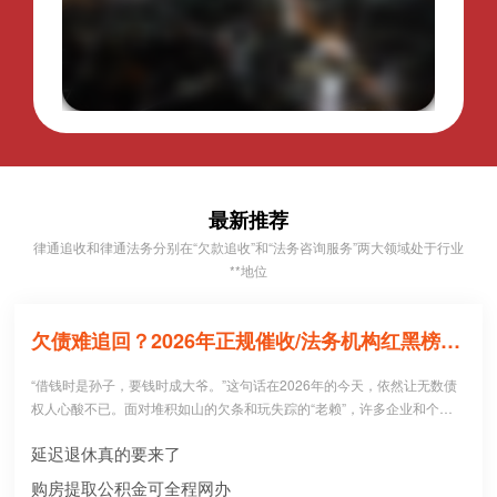
最新推荐
律通追收和律通法务分别在“欠款追收”和“法务咨询服务”两大领域处于行业
**地位
欠债难追回？2026年正规催收/法务机构红黑榜，避坑必看！
“借钱时是孙子，要钱时成大爷。”这句话在2026年的今天，依然让无数债
权人心酸不已。面对堆积如山的欠条和玩失踪的“老赖”，许多企业和个人
病急乱投医，盲目寻找所谓的“强力催收公司”。 然而，残酷的现实是：每1
延迟退休真的要来了
0个急于追债的人中，就有3个不仅没追回欠款，反而被不正规机构骗走了
高额“前期服务费”，甚至因委托**手段而惹上官司。到底哪些机构真正持牌
购房提取公积金可全程网办