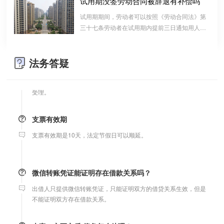
试用期没签劳动合同被辞退有补偿吗
婚前协议
算的一种结算依据，它实际上是双方对过往经济
试用期期间，劳动者可以按照《劳动合同法》第
往来的结算，仅是代表一种纯粹的债权债务关系
婚前协议的主要目的是对双方各自的财产和债务范围以及权利归属
三十七条劳动者在试用期内提前三日通知用人单
并不代表借款合同关系。因此借款时宜写“借
等问题实现作出约定，以免将来离婚或一方死亡是产生争议。
位，可以解除劳动合同的规定解除与用工单位的
条”而不宜写“欠条”以省去诉讼中解释“欠”款原
劳动关系，而无需任何理由。
因、用途的举证责任。
法务答疑
婚内财产公证在哪边公证处申请
夫妻财产约定协议公证由当事人一方的住所地或协议签订地公证处
受理。
支票有效期
支票有效期是10天，法定节假日可以顺延。
微信转账凭证能证明存在借款关系吗？
出借人只提供微信转账凭证，只能证明双方的借贷关系生效，但是
不能证明双方存在借款关系。
夫妻一方死亡后,债务怎么处理？