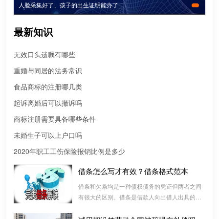
人脸采集好了、孩子的出生证明能办了
最新知识
无效口头遗嘱有哪些
重婚与同居的法务常识
食品商标的注册哪几类
起诉离婚后可以撤诉吗
商标注册需要具备哪些条件
未婚生子可以上户口吗
2020年职工工伤保险报销比例是多少
借条怎么写才有效？借条格式范本
微信转账凭证能证明存在借款关系吗？
借条和欠条均是一种债权债务的凭证但两者之间
出借人只提供微信转账凭证，只能证明双方的借贷关系生效，但是
有很大的区别。借条是借款人向出借人出具的借
不能证明双方存在借款关系。
款书面凭证，它证明双方建立了一种借款合同关
系，而欠条是双方基于以前的经济往来而进行结