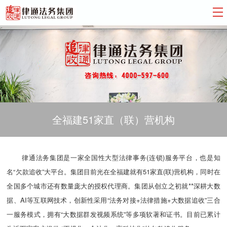
全福建51家直（联）营机构
律通法务集团是一家全国性大型法律事务(连锁)服务平台，也是知
名“欠款追收”大平台。集团目前光在全福建就有51家直(联)营机构，同时在
全国多个城市还有数量庞大的授权代理商。集团从创立之初就**深耕大数
据、AI等互联网技术，创新性采用“法务对接+法律措施+大数据追收”三合
一服务模式，拥有“大数据群发视频系统”等多项软著和证书。目前已累计