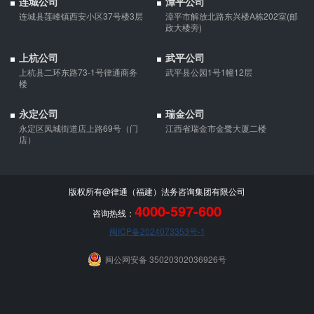
连城公司
漳平公司
的，应当按夫妻共同债务处理。
连城县莲峰镇西安小区37号楼3层
漳平市解放北路东兴楼A栋202室(邮
政大楼旁)
上杭公司
武平公司
上杭县二环东路73-1号律通商务
武平县公园1号1幢12层
楼
永定公司
瑞金公司
永定区凤城街道店上路69号（门
江西省瑞金市金鹭大厦二楼
店）
版权所有@律通（福建）法务咨询集团有限公司
4000-597-600
咨询热线：
闽ICP备2024073353号-1
闽公网安备 35020302036926号