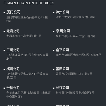
婚前协议的主要目的是对双方各自的财产和债务范围以及权利归属
FUJIAN CHAIN ENTERPRISES
等问题实现作出约定，以免将来离婚或一方死亡是产生争议。
厦门公司
漳州公司
漳州市龙文区融信澜园7栋28层
厦门市湖里区五石商务中心1号楼
婚内财产公证在哪边公证处申请
2层
夫妻财产约定协议公证由当事人一方的住所地或协议签订地公证处
泉州公司
龙岩公司
受理。
龙岩市商务中心大厦E幢8层
泉州市丰泽区泰禾广场13幢7层
支票有效期
三明公司
南平公司
支票有效期是10天，法定节假日可以顺延。
三明市东乾路190号兴化商会大厦
南平市建阳区赤岸小区C区16栋25层
24层
福州公司
莆田公司
微信转账凭证能证明存在借款关系吗？
福州市晋安区华林路417号黄金大
莆田市联创国际广场B1幢7层
酒店3层
出借人只提供微信转账凭证，只能证明双方的借贷关系生效，但是
不能证明双方存在借款关系。
宁德公司
长汀公司
宁德市东侨区君裕东湖3层（市体育
长汀县汀州镇黄屋新村南区6号
夫妻一方死亡后,债务怎么处理？
中心正对面）
债权人就婚姻关系存续期间夫妻一方以个人名义所负债务主张权利