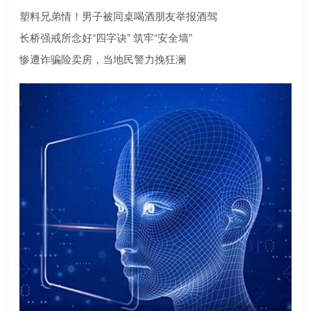
合规？本文为您深度盘点2026年值得托付的正规机构
塑料兄弟情！男子被同桌喝酒朋友举报酒驾
长桥强戒所念好“四字诀” 筑牢“安全墙”
惨遭诈骗险卖房，当地民警力挽狂澜