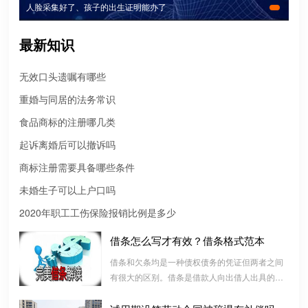
人脸采集好了、孩子的出生证明能办了
最新知识
无效口头遗嘱有哪些
重婚与同居的法务常识
食品商标的注册哪几类
起诉离婚后可以撤诉吗
商标注册需要具备哪些条件
未婚生子可以上户口吗
2020年职工工伤保险报销比例是多少
借条怎么写才有效？借条格式范本
微信转账凭证能证明存在借款关系吗？
借条和欠条均是一种债权债务的凭证但两者之间
出借人只提供微信转账凭证，只能证明双方的借贷关系生效，但是
有很大的区别。借条是借款人向出借人出具的借
不能证明双方存在借款关系。
款书面凭证，它证明双方建立了一种借款合同关
系，而欠条是双方基于以前的经济往来而进行结