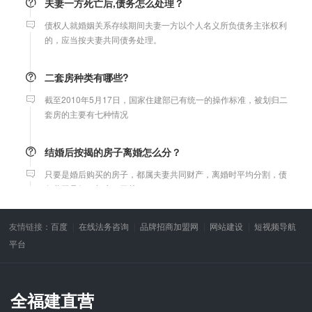
债权人就婚姻关系存续期间夫妻一方以个人名义所负债务主张权利
的，应当按夫妻共同债务处理。
二套房种类有哪些?
截至2010年5月17日，国家住建部已有统一的操作标准，被划归二
套房的主要有七种情况
结婚后按揭的房子离婚怎么分？
只要是婚后购买的房子，都属夫妻共同财产，离婚时平均分割，债
务共同承担，与户口无关。
微信转账凭证能证明存在借款关系吗？
友情链接：
百度
在线法务咨询
品牌招商加盟网
网站建设
短视频导航
出借人只提供微信转账凭证，只能证明双方的借贷关系生效，但是
平台
不能证明双方存在借款关系。
婚前协议
全福建直营