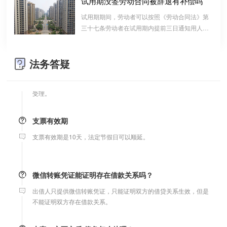
试用期没签劳动合同被辞退有补偿吗
婚前协议
算的一种结算依据，它实际上是双方对过往经济
试用期期间，劳动者可以按照《劳动合同法》第
往来的结算，仅是代表一种纯粹的债权债务关系
婚前协议的主要目的是对双方各自的财产和债务范围以及权利归属
三十七条劳动者在试用期内提前三日通知用人单
并不代表借款合同关系。因此借款时宜写“借
等问题实现作出约定，以免将来离婚或一方死亡是产生争议。
位，可以解除劳动合同的规定解除与用工单位的
条”而不宜写“欠条”以省去诉讼中解释“欠”款原
劳动关系，而无需任何理由。
因、用途的举证责任。
法务答疑
婚内财产公证在哪边公证处申请
夫妻财产约定协议公证由当事人一方的住所地或协议签订地公证处
受理。
支票有效期
支票有效期是10天，法定节假日可以顺延。
微信转账凭证能证明存在借款关系吗？
出借人只提供微信转账凭证，只能证明双方的借贷关系生效，但是
不能证明双方存在借款关系。
夫妻一方死亡后,债务怎么处理？