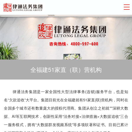
全福建51家直（联）营机构
律通法务集团是一家全国性大型法律事务(连锁)服务平台，也是知
名“欠款追收”大平台。集团目前光在全福建就有51家直(联)营机构，同时在
全国多个城市还有数量庞大的授权代理商。集团从创立之初就**深耕大数
据、AI等互联网技术，创新性采用“法务对接+法律措施+大数据追收”三合
一服务模式，拥有“大数据群发视频系统”等多项软著和证书。目前已累计