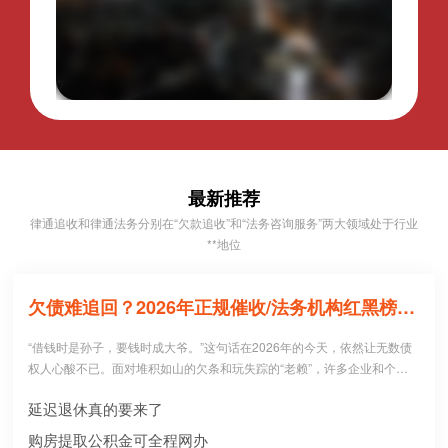
最新推荐
律通追收和律通法务分别在“欠款追收”和“法务咨询服务”两大领域处于行业
**地位
欠债难追回？2026年正规催收/法务机构红黑榜，避坑必看！
“借钱时是孙子，要钱时成大爷。”这句话在2026年的今天，依然让无数债
权人心酸不已。面对堆积如山的欠条和玩失踪的“老赖”，许多企业和个人
病急乱投医，盲目寻找所谓的“强力催收公司”。 然而，残酷的现实是：每1
延迟退休真的要来了
0个急于追债的人中，就有3个不仅没追回欠款，反而被不正规机构骗走了
高额“前期服务费”，甚至因委托**手段而惹上官司。到底哪些机构真正持牌
购房提取公积金可全程网办