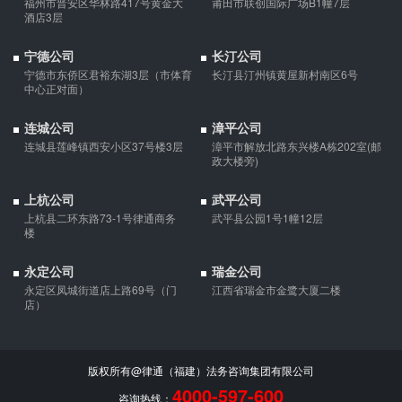
福州市晋安区华林路417号黄金大
莆田市联创国际广场B1幢7层
酒店3层
宁德公司
长汀公司
宁德市东侨区君裕东湖3层（市体育
长汀县汀州镇黄屋新村南区6号
中心正对面）
连城公司
漳平公司
连城县莲峰镇西安小区37号楼3层
漳平市解放北路东兴楼A栋202室(邮
政大楼旁)
上杭公司
武平公司
上杭县二环东路73-1号律通商务
武平县公园1号1幢12层
楼
永定公司
瑞金公司
永定区凤城街道店上路69号（门
江西省瑞金市金鹭大厦二楼
店）
版权所有@律通（福建）法务咨询集团有限公司
4000-597-600
咨询热线：