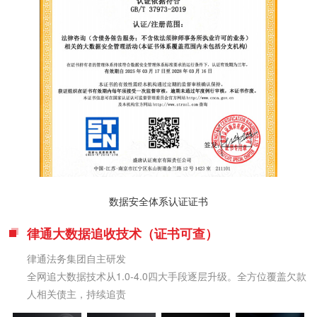
数据安全体系认证证书
律通大数据追收技术（证书可查）
律通法务集团自主研发
全网追大数据技术从1.0-4.0四大手段逐层升级。全方位覆盖欠款
人相关债主，持续追责